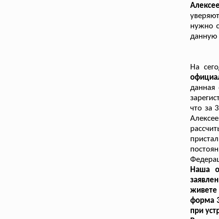
Алексе
уверяют
нужно с
данную 
На сег
официа
данная 
зарегис
что за 
Алексе
рассчит
приста
постоя
Федера
Наша о
заявле
живете 
форма 
при уст