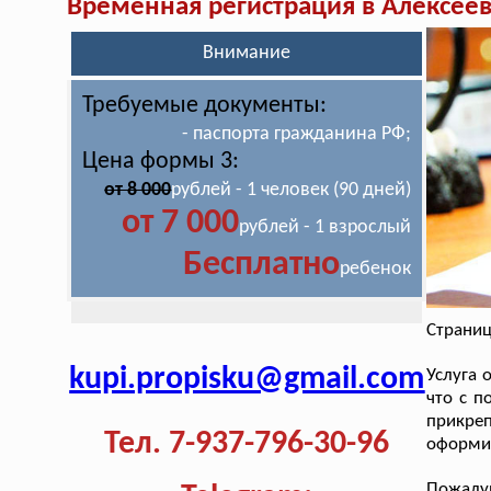
Временная регистрация в Алексее
Внимание
Требуемые документы:
- паспорта гражданина РФ;
Цена формы 3:
от 8 000
рублей - 1 человек (90 дней)
от 7 000
рублей - 1 взрослый
Бесплатно
ребенок
Страниц
kupi.propisku@gmail.com
Услуга
что с п
прикреп
Тел. 7-937-796-30-96
оформит
Пожалуй