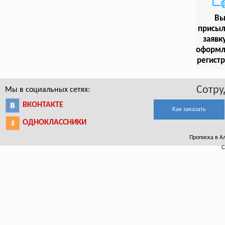
В
присыл
заявк
оформл
регист
Сотру
Мы в социальных сетях:
ВКОНТАКТЕ
Как заказать
ОДНОКЛАССНИКИ
Прописка в Ал
С