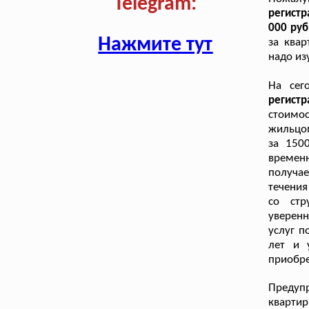
Telegram:
регист
000 руб
Нажмите тут
за квар
надо из
На сег
регист
стоимос
жильцом
за 150
времен
получа
течения
со стр
уверенн
услуг п
лет и 
приобр
Предуп
кварти